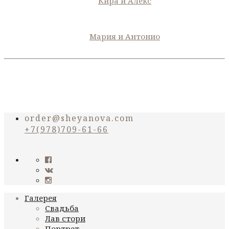
Кира и Алекс
Мария и Антонио
order@sheyanova.com
+7(978)709-61-66
Галерея
Свадьба
Лав стори
Портрет